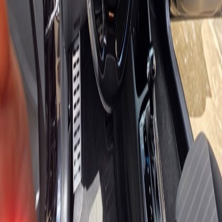
Menu
Garagem
SE
Classificados
Tudo para se mover melhor em Sergipe
Aparência
Alternar tema claro ou escuro
Pagina inicial
Classificados
Imóveis
Preço do combustível
Favoritos